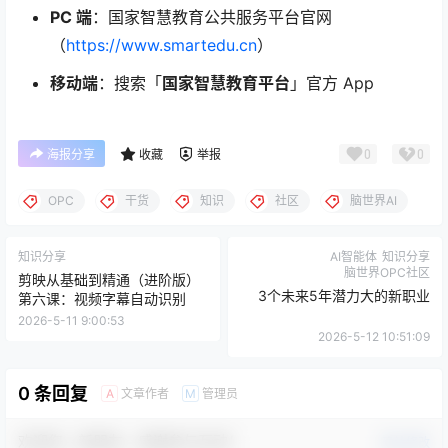
PC 端
：国家智慧教育公共服务平台官网
（
https://www.smartedu.cn
）
移动端
：搜索「
国家智慧教育平台
」官方 App
0
0
海报分享
收藏
举报
OPC
干货
知识
社区
脑世界AI
知识分享
AI智能体
知识分享
脑世界OPC社区
剪映从基础到精通（进阶版）
3个未来5年潜力大的新职业
第六课：视频字幕自动识别
2026-5-11 9:00:53
2026-5-12 10:51:09
0 条回复
文章作者
管理员
A
M
欢迎您，新朋友，感谢参与互动！
确认修改