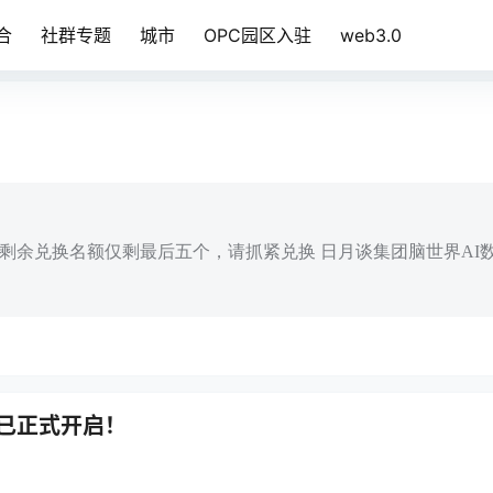
合
社群专题
城市
OPC园区入驻
web3.0
99元剩余兑换名额仅剩最后五个，请抓紧兑换 日月谈集团脑世界AI
统已正式开启！