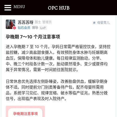
MENU
OPC HUB
苏苏苏呀
圈主
管理员
母婴育儿
钻石会员
博导
Lv7
孕晚期 7～10 个月注意事项
进入孕晚期 7 至 10 个月，孕妈日常需严格管控饮食，坚持控
盐控糖，减少高盐甜食摄入，有效预防身体水肿与妊娠期高
血压，保障母体和胎儿健康。每日规律监测胎动，分早、
中、晚三个时段各计数一次，胎动骤然增多、变少或骤停均
属于异常情况，需第一时间前往医院就诊。
日常休息优先选择左侧卧睡姿，改善胎盘供血，缓解孕期身
体不适。同时提前分门别类筹备待产包，配齐母婴所需用
品，系统学习见红、规律宫缩、破水等临产征兆，熟悉分娩
信号，出现临产表现及时入院待产。