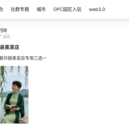
合
社群专题
城市
OPC园区入驻
web3.0
巧玲
学
Lv1
县美发店
县玲姐美发店专宠三选一