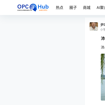
热点
圈子
商城
AI聚
尹
小
沛
沛