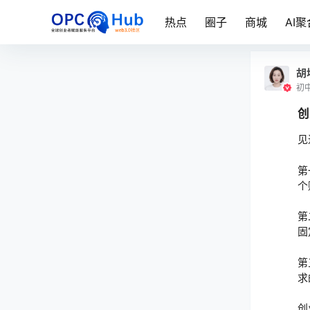
热点
圈子
商城
AI聚
胡
初
创
见
第
个
第
固
第
求
创