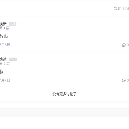
切换为
焕新
Lv1
第
1
层
👍👍
7月6日
0
焕途
Lv0
第
2
层
👍
7月7日
0
没有更多讨论了