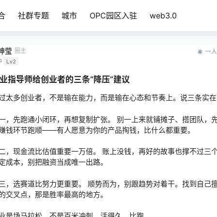
合
社群专题
城市
OPC园区入驻
web3.0
坤莹
圈主
一人
中
Lv2
业指导师给创业者的三条“降压”建议
过太多创业者，不是输在能力，而是输在心态和节奏上。说三条实在
一，先跑通小闭环，再想复制扩张。 别一上来就铺摊子、搭团队，
赚钱环节跑顺——有人愿意为你的产品掏钱，比什么都重要。
二，现金流比估值重要一万倍。 账上没钱，再好的故事也撑不过三
定成本，别把融资当成唯一出路。
三，选赛道比努力更重要。 顺势而为，别跟趋势对着干。找到自己
的交叉点，那是胜率最高的地方。
业是场马拉松，不是百米冲刺。活得久，比跑