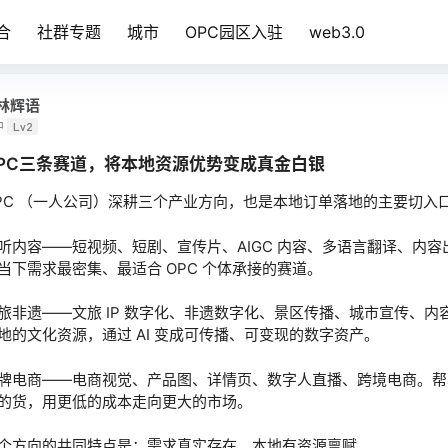
合
社群专题
城市
OPC园区入驻
web3.0
林辉语
中
Lv2
PC三条赛道，将本地资源优势变成真金白银
PC （一人公司）深耕三个产业方向，也是本地订单落地的主要切入
听内容——短视频、短剧、宣传片、AIGC 内容、多语言翻译、内容
当下需求最密集、最适合 OPC 个体承接的赛道。
旅非遗——文旅 IP 数字化、非遗数字化、景区传播、城市宣传、内
地的文化资源，通过 AI 变成可传播、可变现的数字资产。
牌电商——电商视觉、产品图、详情页、数字人直播、跨境电商。帮
的货，用更低的成本走向更大的市场。
个方向的共同特点是：需求真实存在、本地有资源禀赋。