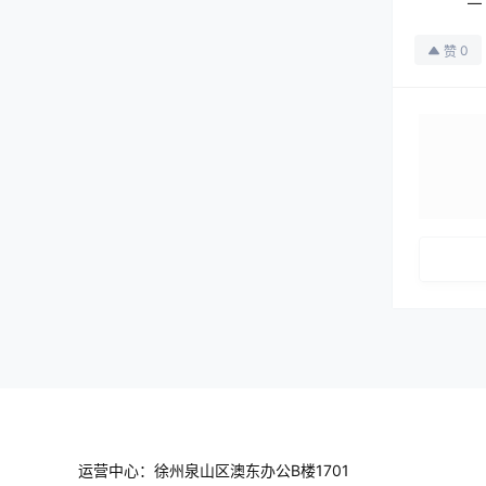
0
赞
运营中心：徐州泉山区澳东办公B楼1701