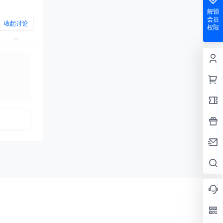
解锁
会员
收起讨论
权限
发布