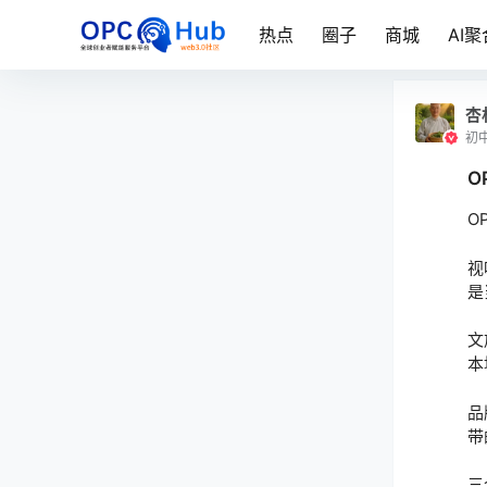
热点
圈子
商城
AI聚
杏
初
O
O
视
是
文
本
品
带
三