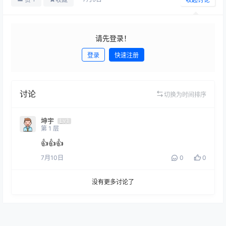
请先登录！
登录
快速注册
发布
讨论
切换为时间排序
坤宇
Lv1
第
1
层
👍👍👍
7月10日
0
0
没有更多讨论了