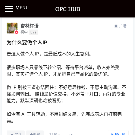
MENU
OPC HUB
杏林辉语
广场
初中
Lv2
为什么要做个人IP
普通人做个人 IP，是最低成本的人生复利。
很多职场人只靠线下转介绍、等待平台派单，收入始终受
限，其实打造个人 IP，才是把自己产品化的最优解。
做 IP 别被三道心结困住：不好意思挣钱、不愿主动沟通、不
懂如何输出。 赚钱是价值交换，不必羞于开口；再好的专业
能力，默默深耕也难被看见；
如今有 AI 工具辅助，不用纠结文笔，先完成表达再打磨完
美。
7月9日
1
赞
收藏
收起讨论