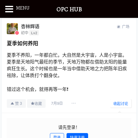
MENU
OPC HUB
杏林辉语
广场
初中
Lv2
夏季如何养阳
夏季不养阳，一年都白忙。大自然是大宇宙，人是小宇宙。
夏季是天地阳气最旺的季节，天地万物都在借助太阳的能量
疯狂生长。这个时候也是一年当中借助天地之力把陈年旧疾
祛除，让体质打个翻身仗。
错过这个机会，就得再等一年❗️
7月9日
3
赞
收藏
收起讨论
请先登录！
登录
快速注册