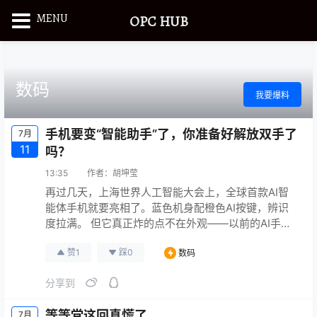
MENU
OPC HUB
数码
我要爆料
手机要变“智能助手”了，你准备好解放双手了
7月
11
吗？
13:35
作者：
胡坤莹
再过几天，上海世界人工智能大会上，全球首款AI智
能体手机就要亮相了。蓝色机身配橙色AI按键，辨识
度拉满。 但它真正炸的点不在外观——以前的AI手
机，充其量是给手机“叠功能”：你要订票，得自己打开
赞
1
踩
0
数码
App一步步点；要发消息，得自己切换应用打字。而这
台新手机，你直接对它说句话，它就能听懂、能执
分享到
行、能帮你把事办完。不用再在各个App之间来回跳
转，手机从“工具”变成“助手”。 听得懂、能干活、记得
等等党这回真慌了
7月
住、够安全…