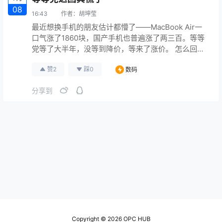
08
16:43
作者：
胡坤莹
最近想换手机的朋友估计都懵了——MacBook Air一
口气涨了1860块，国产手机也普遍涨了两三百。等等
党等了大半年，没等到降价，等来了涨价。 怎么回
事？都怪AI。AI服务器要大量高端存储芯片，三星、海
赞
2
踩
0
数码
力士这些大厂把产能全调去生产AI专用芯片了，留给
普通手机电脑的存储芯片自然就少了。供不应求，价
分享到
格就涨。这跟往年洪水地震导致的短期涨价不一样，
是结构性的，一时半会儿回不去。 那现在买不买？刚
需就别等…
Copyright © 2026
OPC HUB