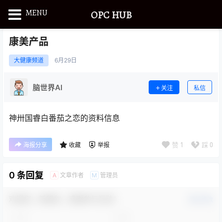
MENU
OPC HUB
康美产品
大健康频道
6月
29日
脑世界Al
关注
私信
神卅国睿白番茄之恋的资料信息
赞
1
踩
0
海报分享
收藏
举报
0 条回复
文章作者
管理员
A
M
欢迎您，新朋友，感谢参与互动！
确认修改