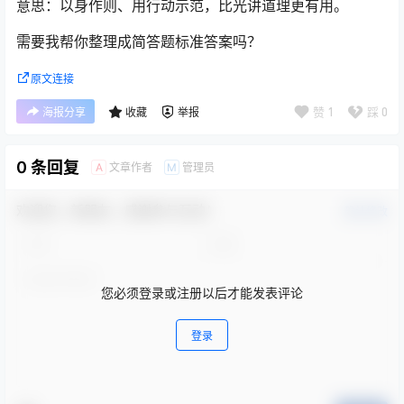
意思：以身作则、用行动示范，比光讲道理更有用。
需要我帮你整理成简答题标准答案吗？
原文连接
赞
1
踩
0
海报分享
收藏
举报
0 条回复
文章作者
管理员
A
M
欢迎您，新朋友，感谢参与互动！
确认修改
您必须登录或注册以后才能发表评论
登录