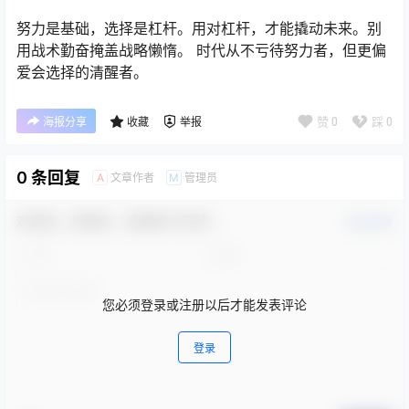
努力是基础，选择是杠杆。用对杠杆，才能撬动未来。别
用战术勤奋掩盖战略懒惰。 时代从不亏待努力者，但更偏
爱会选择的清醒者。
赞
0
踩
0
海报分享
收藏
举报
0 条回复
文章作者
管理员
A
M
欢迎您，新朋友，感谢参与互动！
确认修改
您必须登录或注册以后才能发表评论
登录