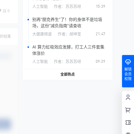
人工智能
作者：
苏苏苏呀
15:39
踩
0
别再“朋克养生”了！你的身体不是垃圾
场，这份“减负指南”请查收
大健康频道
作者：
胡坤莹
21:47
的轻蔑
AI 算力虹吸效应发酵，打工人三件套集
体涨价
认修改
人工智能
作者：
苏苏苏呀
09:29
解锁
会员
全部热点
权限
提交