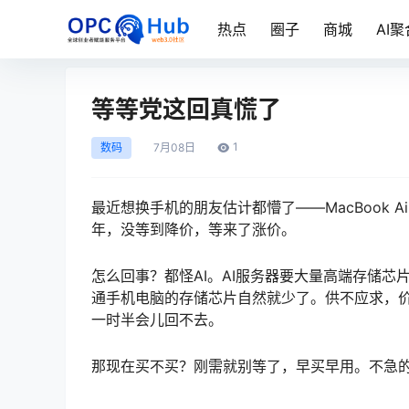
热点
圈子
商城
AI聚
等等党这回真慌了
1
数码
7月
08日
最近想换手机的朋友估计都懵了——MacBook 
年，没等到降价，等来了涨价。
怎么回事？都怪AI。AI服务器要大量高端存储芯
通手机电脑的存储芯片自然就少了。供不应求，
一时半会儿回不去。
那现在买不买？刚需就别等了，早买早用。不急