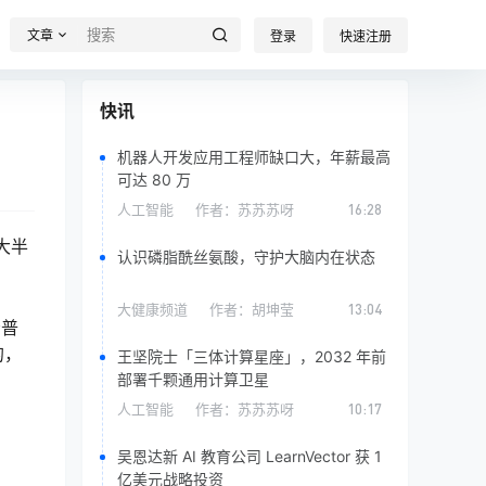
文章
登录
快速注册
快讯
机器人开发应用工程师缺口大，年薪最高
可达 80 万
人工智能
作者：
苏苏苏呀
16:28
大半
认识磷脂酰丝氨酸，守护大脑内在状态
大健康频道
作者：
胡坤莹
13:04
给普
的，
王坚院士「三体计算星座」，2032 年前
部署千颗通用计算卫星
人工智能
作者：
苏苏苏呀
10:17
吴恩达新 AI 教育公司 LearnVector 获 1
亿美元战略投资