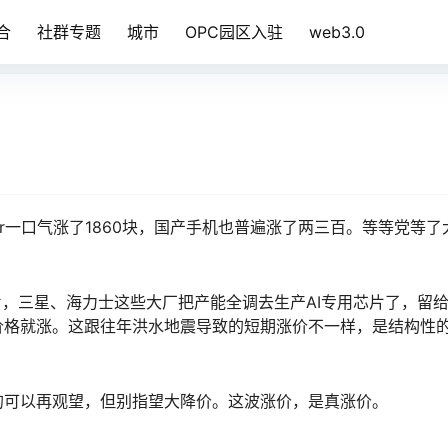
合
社群专题
城市
OPC园区入驻
web3.0
Air一口气涨了1860块，国产手机也普遍涨了两三百。等等党等了
片，三星、海力士这些大厂把产能全调去生产AI专用芯片了，留
价格就涨。这跟往年洪水地震导致的短期涨价不一样，是结构性
的可以再观望，但别指望大降价。这波涨价，是真涨价。