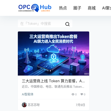
热点
圈子
商城
AI聚
三大运营商上线 Token 算力套餐，AI
算力迈入全民消费时代
近日，中国移动、电信、联通先后推出 Token
算力套餐，将 AI 大模型计费单位 Token 打包为
AI智能体
0
0
标准化通信产品，支持话费代扣，引发行业广泛
关注。 Token 是大模型运行的基础计费单位，
文案生成、AI 绘图、智能体开发均会消耗对应额
苏苏苏呀
7月9日
度。三大运营商针对个人用户、自媒体、小微企
业推出分层月包、体验小包，联通同步上线宽带