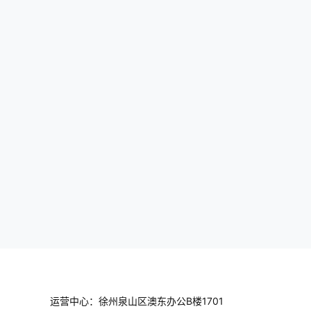
+ 算力融合套餐，多地还给创业者发放免费测试
Token，算力使用成本大幅降…
运营中心：徐州泉山区澳东办公B楼1701