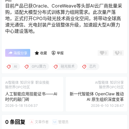
目前产品已获Oracle、CoreWeave等头部AI云厂商批量采
购，适配大模型分布式训练算力组网需求。此次量产落
地，正式打开CPO与硅光技术商业化空间，将带动全球高
速光通信、光电封装产业链整体升级，加速超大型AI算力
中心建设落地。
0
0
海报分享
收藏
举报
AI
GPU算力
硅光技术
芯片
AI智能体
知识分享
职业技能
AI智能体
知识分享
脑世界OPC社区
脑世界OPC社区
人工智能应用技能证书——AI
新一代智能体 OpenClaw 推动
时代的敲门砖
AI 原生组织深度变革
2026-5-18 15:06:37
2026-6-10 10:28:47
0 条回复
文章作者
管理员
A
M