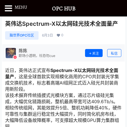
MENU
OPC HUB
英伟达Spectrum-X以太网硅光技术全面量产
0
脑世界OPC社区
6月3日
陈陈
关注
私信
职场小透明，社恐勿cue
近日，英伟达正式宣布
Spectrum-X以太网硅光技术全面
量产
，这是全球首款实现规模化商用的CPO共封装光学集
成交换机技术，标志着高端AI组网正式迈入硅光共封装商
用新阶段。
该技术摒弃传统插拔式光模块方案，通过芯片级硅光集
成，大幅优化链路损耗，整机最高带宽可达409.6Tb/s。
相较传统组网，其能效提升5倍、整机功耗降低40%，硬件
可靠性与集群运行稳定性大幅提升，同时简化机房布线，
大幅降低设备故障概率，可支撑超大规模GPU算力集群组
网。