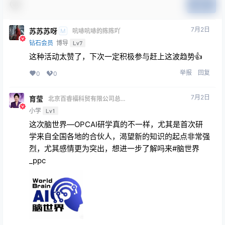
提交
7月2日
苏苏苏呀
M
吭哧吭哧的陈陈吖
钻石会员
博导
Lv7
这种活动太赞了，下次一定积极参与赶上这波趋势👍
举报
回复
0
0
7月2日
育莹
北京百睿福科贸有限公司总经
理、心理健康咨询师、健康管
小学
Lv1
理师
这次脑世界—OPCAI研学真的不一样，尤其是首次研
学来自全国各地的合伙人，渴望新的知识的起点非常强
烈，尤其感情更为突出，想进一步了解吗来#脑世界
_ppc