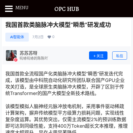
MENU
OPC HUB
我国首款类脑脉冲大模型“瞬悉”研发成功
0
AI智能体
7月2日
苏苏苏呀
关注
私信
吭哧吭哧的陈陈吖
我国首款全流程国产化类脑脉冲大模型“瞬悉”研发迭代完
成，该模型由中科院自动化研究所团队联合国产GPU企业
攻关打造，是全球原生类脑脉冲大模型，开辟了区别于传
统Transformer的国产大模型全新技术路线。
该模型模拟人脑神经元脉冲放电机制，采用事件驱动稀疏
计算架构，摒弃传统模型平方级算力损耗问题，实现线性
复杂度运算。其优势突出，仅需主流模型2%的预训练数据
即可达到同级性能，支持400万Token超长文本推理，推理
速度大幅提升，显存占用显著降低。