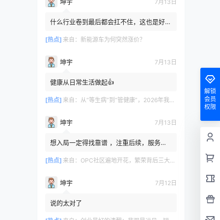
坤宇
7月13日
什么行业卷到最后都会扛不住，这也是好事
留优淘劣
[热点]
来自：
新能源车为何突然涨价？
坤宇
7月13日
健康从日常生活做起👍
解锁
会员
[热点]
来自：
从“等生病”到“管健康”，2026年我们迎来主动健康时代
权限
坤宇
7月13日
想入局一定得找靠谱 ，注重后续，服务的
公司合作
[热点]
来自：
OPC社区遍地开花，繁荣背后三大隐忧不容忽视
坤宇
7月12日
说的太对了