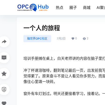
热点
圈子
商城
AI聚
一个人的旅程
0
2
脑世界OPC社区
7月2日
培训手册摊在桌上，白天老师讲的内容在脑子里
冲了杯速溶咖啡，翻到笔记最后一页，出发前我写
觉得累了。原来奋斗不是让人看见你多努力，而
像往心里填一块砖。
窗外有车灯划过。明天还要接着学习，接着记。