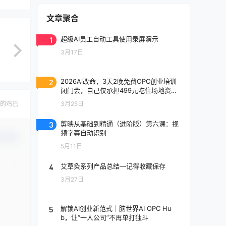
文章聚合
1
超级AI员工自动工具使用录屏演示
3月17日
2
2026Ai改命，3天2晚免费OPC创业培训
闭门会，自己仅承担499元吃住场地资料
费。仅限100席，谢绝空降。
3月25日
的鸡巴
3
剪映从基础到精通（进阶版）第六课：视
频字幕自动识别
认修改
5月11日
4
艾草灸系列产品总结—记得收藏保存
3月27日
5
解锁AI创业新范式｜脑世界AI OPC Hu
b，让“一人公司”不再单打独斗