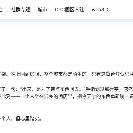
合
社群专题
城市
OPC园区入驻
web3.0
打架。晚上回到房间，整个城市都是陌生的，只有这盏台灯认识
了一句：“出来，是为了带点东西回去。”手指划过那行字，忽
是此刻——一个人坐在异乡的酒店里，把今天学的东西重新嚼一
一个人，但心里踏实。