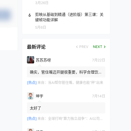
3月26日
6
剪映从基础到精通（进阶版）第三课：关
提交
键帧功能详解
5月6日
最新评论
PREV
NEXT
苏苏苏呀
7月22日
确实，管住嘴迈开腿很重要，科学合理饮
食，健康生活👍
[热点]
来自：
当AI帮你管住嘴，健康也能“秤”出来
坤宇
7月14日
太好了
[热点]
来自：
全球打响“算力独立战争”：AI公司不想再给英伟达“交租”了