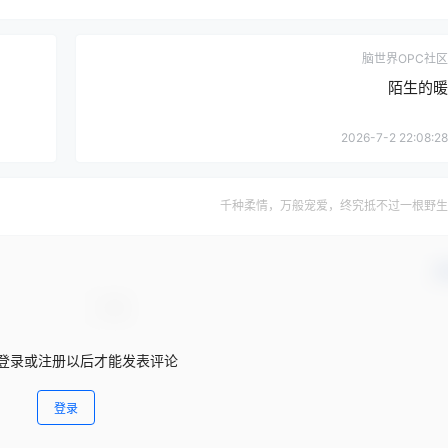
脑世界OPC社区
陌生的暖
2026-7-2 22:08:28
千种柔情，万般宠爱，终究抵不过一根野生
确
登录或注册以后才能发表评论
登录