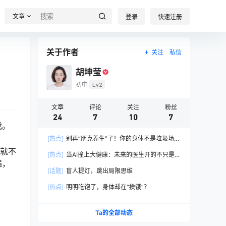
文章
登录
快速注册
关于作者
关注
私信
胡坤莹
初中
Lv2
文章
评论
关注
粉丝
24
7
10
7
我。
[热点]
别再“朋克养生”了！你的身体不是垃圾场，
这份“减负指南”请查收
然就不
[热点]
当AI撞上大健康：未来的医生开的不只是药
遍，
方，更是“生活方式处方”
[话题]
盲人提灯，跳出局限思维
[热点]
明明吃饱了，身体却在“挨饿”？
Ta的全部动态