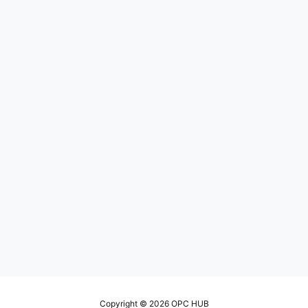
达409.6Tb/s。相较传统组网，其能
效提升5倍、整机功耗降低40%，硬
件可靠性与集群运行稳定性大幅提
升，同时简化机房布线，大幅降低
设备故障…
Copyright © 2026
OPC HUB