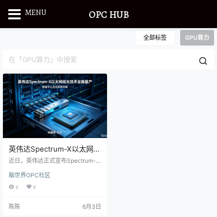
MENU
OPC HUB
全部标签
GPU算力
英伟达Spectrum-X以太网硅
光技术全面量产
近日，英伟达正式宣布Spectrum-X
以太网硅光技术全面量产，这是全
脑世界OPC社区
球首款实现规模化商用的CPO共封
装光学集成交换机技术，标志着高
0
0
端AI组网正式迈入硅光共封装商用新
阶段。 该技术摒弃传统插拔式光模
陈陈
6月3日
块方案，通过芯片级硅光集成，大
幅优化链路损耗，整机最高带宽可